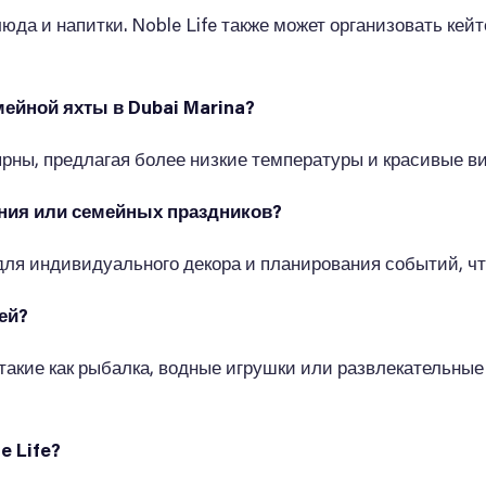
юда и напитки. Noble Life также может организовать кей
мейной яхты в Dubai Marina?
ярны, предлагая более низкие температуры и красивые в
ения или семейных праздников?
 для индивидуального декора и планирования событий, ч
ей?
акие как рыбалка, водные игрушки или развлекательные 
e Life?