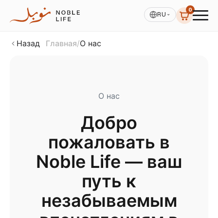
0
RU
Назад
Главная
/
О нас
О нас
Добро
пожаловать в
Noble Life — ваш
путь к
незабываемым