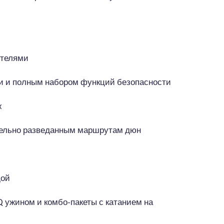
ителями
ми и полным набором функций безопасности
ж
ительно разведанным маршрутам дюн
дой
 ужином и комбо-пакеты с катанием на