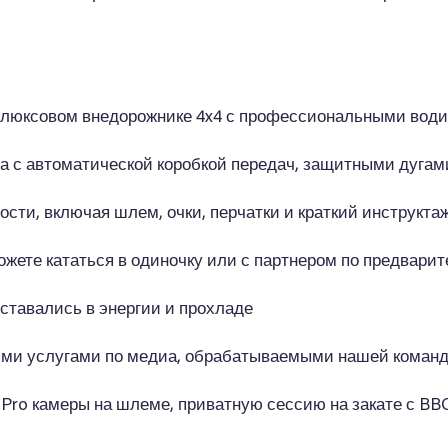
на люксовом внедорожнике 4x4 с профессиональными вод
ода с автоматической коробкой передач, защитными дуга
сти, включая шлем, очки, перчатки и краткий инструкта
можете кататься в одиночку или с партнером по предвар
оставались в энергии и прохладе
ыми услугами по медиа, обрабатываемыми нашей коман
ro камеры на шлеме, приватную сессию на закате с BBQ