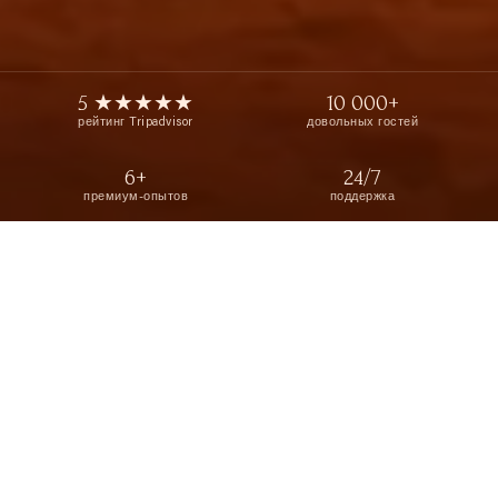
5 ★★★★★
10 000+
рейтинг Tripadvisor
довольных гостей
6+
24/7
премиум-опытов
поддержка
Главная
›
Блог
›
Лучшие Шоу Тысячи и Одной Ночи в Дубае для Незабываемого Вечера
ГОТОВЫ ЗАБРОНИРОВАТЬ?
Бронируйте онлайн за несколько минут или
свяжитесь с нами напрямую. Мы отвечаем
быстро.
Посмотреть все туры →