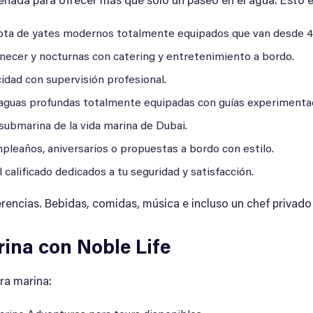
eñada para ofrecer más que solo un paseo en el agua. Esto e
flota de yates modernos totalmente equipados que van desde 40
anecer y nocturnas con catering y entretenimiento a bordo.
ocidad con supervisión profesional.
 aguas profundas totalmente equipadas con guías experimenta
a submarina de la vida marina de Dubai.
pleaños, aniversarios o propuestas a bordo con estilo.
 calificado dedicados a tu seguridad y satisfacción.
rencias. Bebidas, comidas, música e incluso un chef privado
ina con Noble Life
ra marina: