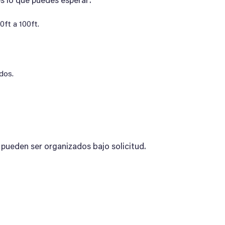
s lo que puedes esperar:
ft a 100ft.
dos.
 pueden ser organizados bajo solicitud.