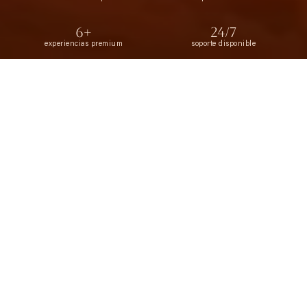
6+
24/7
experiencias premium
soporte disponible
Inicio
›
Blogs
›
Top 10 Actividades de Aventura Extrema en Dubái para Amantes de las Emociones
¿Listo para Reservar?
Reserva en línea en minutos o contáctanos
directamente. Respondemos rápido.
Ver Todos los Paquetes →
info@noblelife.ae
+971 54 224 4008
WhatsApp