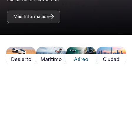
Exclusivas de Noble Life
Más Información
Desierto
Marítimo
Aéreo
Ciudad
Tours privados
Consultas Corporativas
Volver