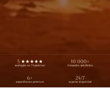
5 ★★★★★
10 000+
avaliação no Tripadvisor
hóspedes satisfeitos
6+
24/7
experiências premium
suporte disponível
Início
›
Blog
›
Tudo o que Você Precisa Saber sobre Passeios de Pesca em Dubai